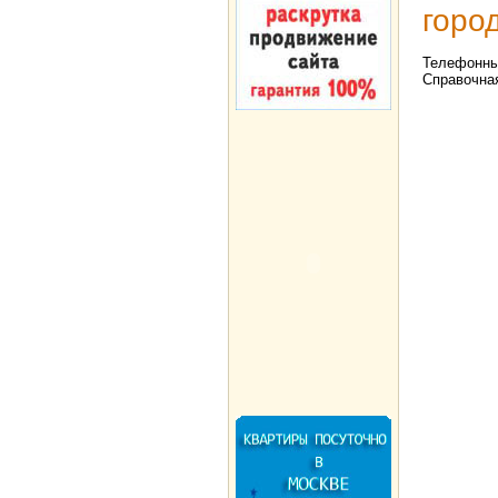
горо
Телефонны
Справочна